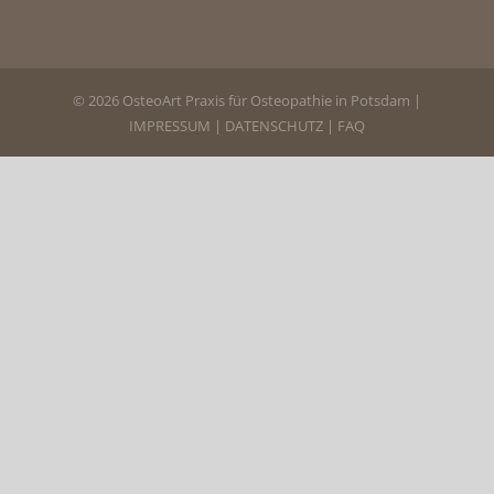
© 2026 OsteoArt Praxis für Osteopathie in Potsdam |
IMPRESSUM
|
DATENSCHUTZ
|
FAQ