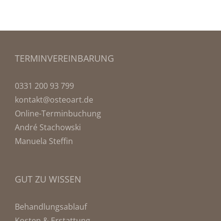
TERMINVEREINBARUNG
0331 200 93 799
kontakt@osteoart.de
Online-Terminbuchung
André Stachowski
Manuela Steffin
GUT ZU WISSEN
Behandlungsablauf
Kosten & Erstattung