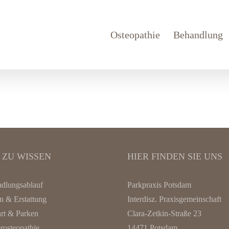
Osteopathie
Behandlung
 ZU WISSEN
HIER FINDEN SIE UNS
dlungsablauf
Parkpraxis Potsdam
n & Erstattung
Interdisz. Praxisgemeinschaft
rt & Parken
Clara-Zetkin-Straße 23
rosteopathie
14471 Potsdam