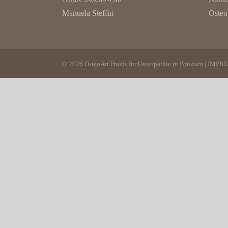
Manuela Steffin
Osteo
© 2026 OsteoArt Praxis für Osteopathie in Potsdam |
IMPR