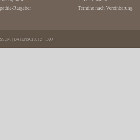
pathie-Ratgeber
Termine nach Vereinbarung
ESSUM
|
DATENSCHUTZ
|
FAQ