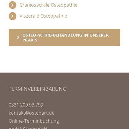
Craniosacrale Osteopathie
Viszerale Osteopathie
OSTEOPATHIE-BEHANDLUNG IN UNSERER
PRAXIS
TERMINVEREINBARUNG
0331 200 93 799
kontakt@osteoart.de
Online-Terminbuchung
André Stachowski